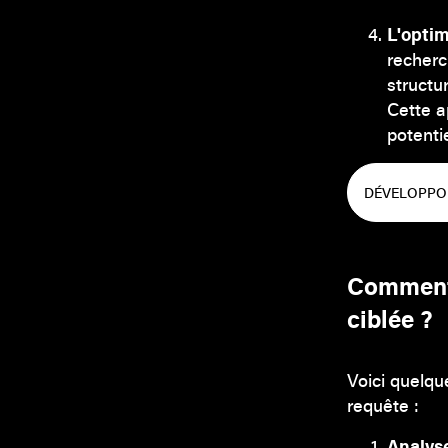
L'optim
recherc
structu
Cette a
potenti
DÉVELOPPON
Comment i
ciblée ?
Voici quelqu
requête :
Analyse