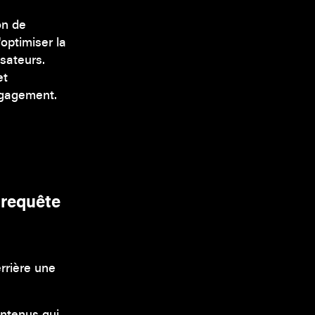
ion de
'optimiser la
sateurs.
et
engagement.
 requête
rrière une
ontenus qui