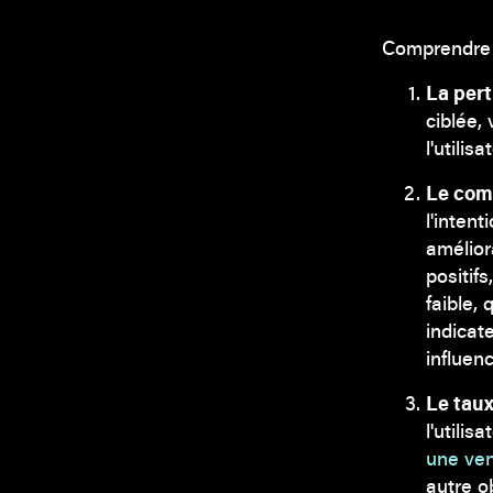
Comprendre l
La per
ciblée,
l'utilisa
Le comp
l'inten
amélior
positif
faible,
indicat
influen
Le tau
l'utili
une ven
autre o