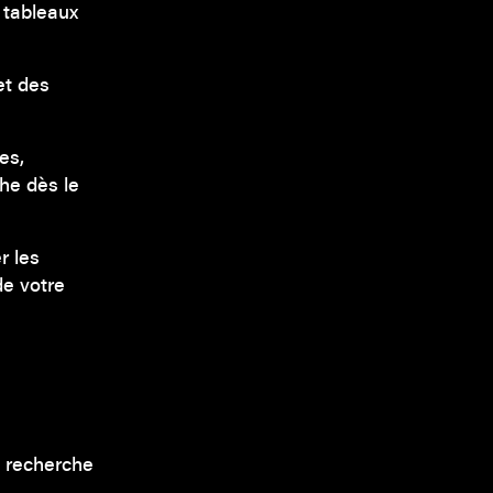
, tableaux
et des
es,
che dès le
r les
de votre
e recherche