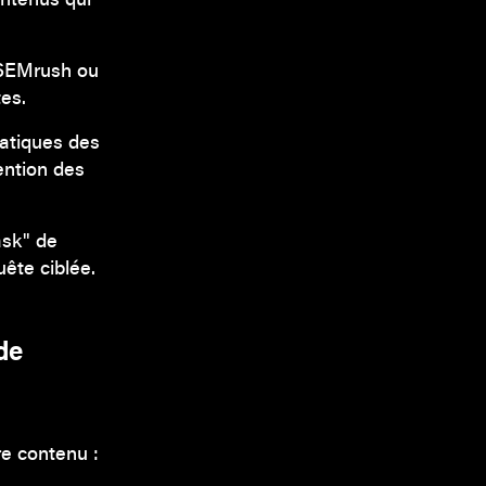
 SEMrush ou
es.
atiques des
ention des
ask" de
uête ciblée.
de
re contenu :