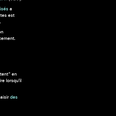
isés
a
tes est
.
on
cement.
tent" en
re lorsqu'il
aisir
des