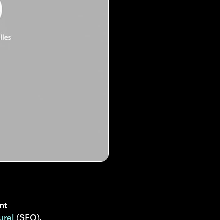
nt
urel
(SEO).