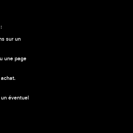
:
ons sur un
ou une page
 achat.
r un éventuel