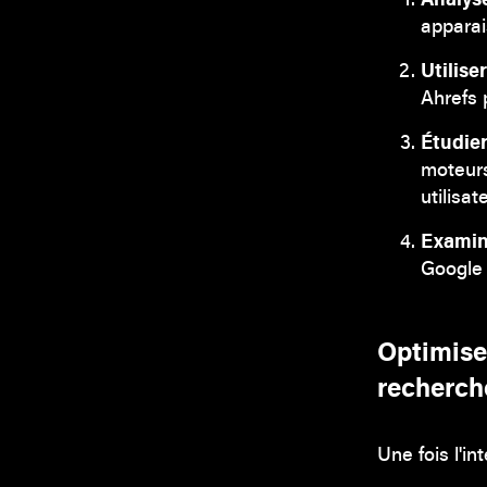
apparai
Utilise
Ahrefs 
Étudier
moteurs
utilisat
Examin
Google 
Optimiser
recherch
Une fois l'i