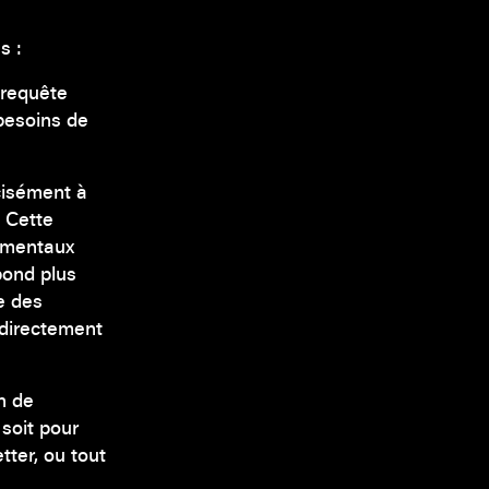
s :
a requête
besoins de
cisément à
. Cette
tementaux
bond plus
e des
ndirectement
on de
 soit pour
tter, ou tout