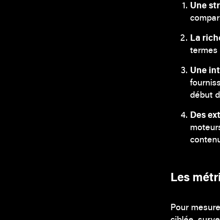
Une st
compara
La ric
termes 
Une in
fournis
début d
Des ext
moteurs
contenu
Les métri
Pour mesurer
ciblée, surve