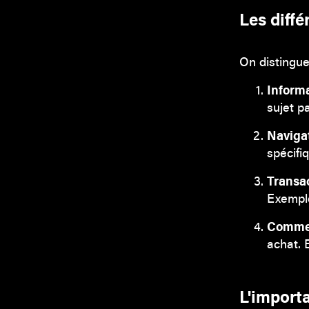
Les diffé
On distingue
Inform
sujet p
Naviga
spécifi
Transa
Exemple
Comme
achat. 
L'import