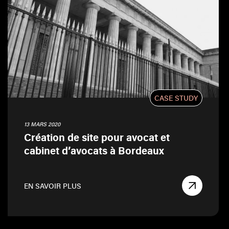
CASE STUDY
13 MARS 2020
Création de site pour avocat et
cabinet d’avocats à Bordeaux
EN SAVOIR PLUS