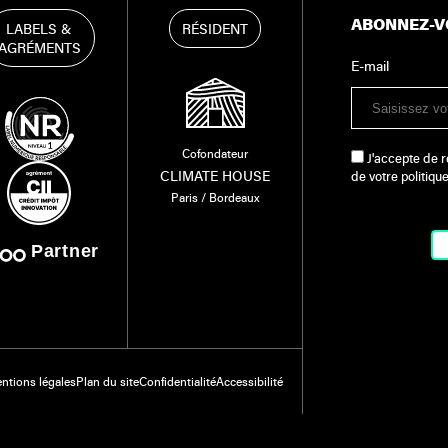
ABONNEZ-V
LABELS &
RÉSIDENT
AGRÉMENTS
E-mail
Cofondateur
J'accepte de r
CLIMATE HOUSE
de votre politiqu
Paris / Bordeaux
Partner
ntions légales
Plan du site
Confidentialité
Accessibilité