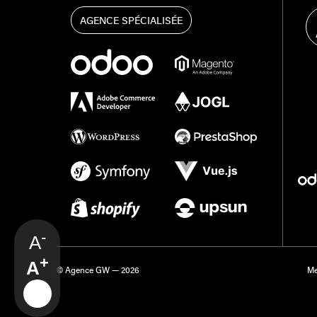
AGENCE SPÉCIALISÉE
-
A
+
A
© Agence GW — 2026
Me