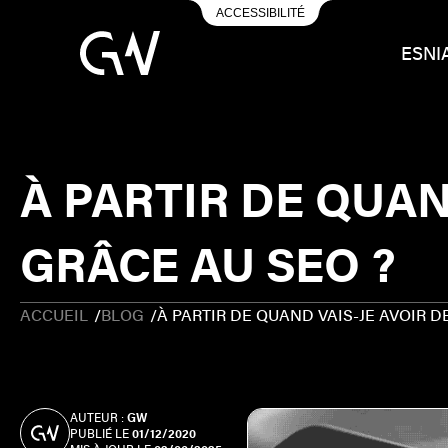
ACCESSIBILITÉ
ESN
I
À PARTIR DE QUAN
GRÂCE AU SEO ?
ACCUEIL
/
BLOG
/
À PARTIR DE QUAND VAIS-JE AVOIR D
AUTEUR :
GW
PUBLIÉ LE
01/12/2020