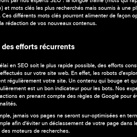
ont par nos experts SEO : la longue traîne (mots qui ra
e) et mots clés les plus recherchés mais soumis à une pl
 Ces différents mots clés pourront alimenter de façon o
la rédaction de vos nouveaux contenus.
 des efforts récurrents
délai en SEO soit le plus rapide possible, des efforts con
effectués sur votre site web. En effet, les robots d’explo
ent régulièrement votre site. Un contenu qui bouge et qu
égulièrement est un bon indicateur pour les bots. Nos expe
 actions en prenant compte des règles de Google pour év
nalités.
emple, jamais vos pages ne seront sur-optimisées en te
mple afin d’éviter un déclassement de votre page dans l
 des moteurs de recherches.