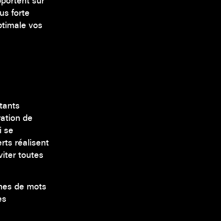
pportent sur
us forte
ptimale vos
stants
ration de
i se
rts réalisent
iter toutes
rmes de mots
es