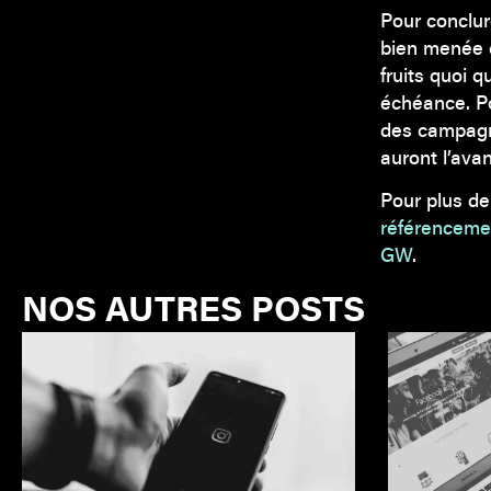
Pour conclur
bien menée 
fruits quoi q
échéance. Po
des campag
auront l’ava
Pour plus d
référenceme
GW
.
NOS AUTRES POSTS