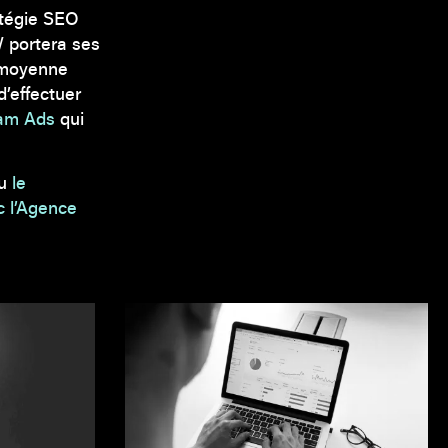
atégie SEO
 portera ses
à moyenne
’effectuer
ram Ads
qui
ou
le
c l’Agence