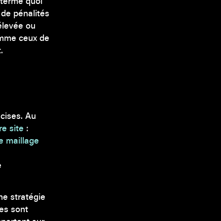
 terme quoi
 de pénalités
élevée ou
omme ceux de
.
cises. Au
re site
:
le maillage
e
ne stratégie
ies sont