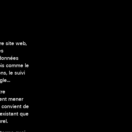
re site web,
es
 données
Kpis comme le
s, le suivi
le...
tre
vent mener
l convient de
 existant que
rel.