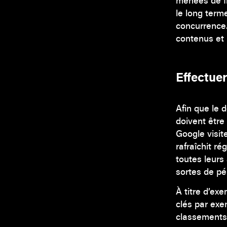
menées de fr
le long term
concurrence.
contenus et 
Effectuer
Afin que le 
doivent être 
Google visit
rafraîchit r
toutes leurs
sortes de pé
À titre d’ex
clés par exe
classements