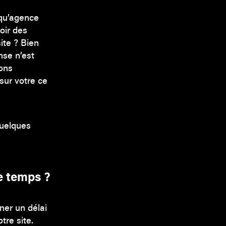
 qu’agence
voir des
ite ? Bien
nse n’est
ions
sur votre ce
quelques
e temps ?
ner un délai
tre site.