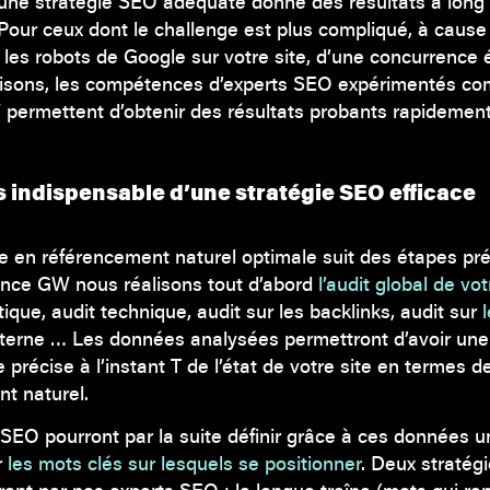
une stratégie SEO adéquate donne des résultats à long
 ! Pour ceux dont le challenge est plus compliqué, à cause
les robots de Google sur votre site, d’une concurrence 
raisons, les compétences d’experts SEO expérimentés c
permettent d’obtenir des résultats probants rapidement
s indispensable d’une stratégie SEO efficace
e en référencement naturel optimale suit des étapes pré
ence GW nous réalisons tout d’abord
l’audit global de vot
ique, audit technique, audit sur les backlinks, audit sur
terne … Les données analysées permettront d’avoir une
 précise à l’instant T de l’état de votre site en termes d
t naturel.
SEO pourront par la suite définir grâce à ces données u
r
les mots clés sur lesquels se positionner
. Deux stratég